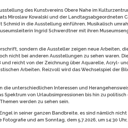
 Ausstellung des Kunstvereins Obere Nahe im Kulturzentr
rats Miroslaw Kowalski und der Landtagsabgeordneten C
t Schmid in die Ausstellung einführen. Musikalisch umrah
Museumsleiterin Ingrid Schwerdtner mit ihren Museumseng
schrift, sondern die Aussteller zeigen neue Arbeiten, di
noch nicht bei anderen Ausstellungen zu sehen waren. Di
 und reicht von der Zeichnung über Aquarelle, Acryl- un
stischen Arbeiten. Reizvoll wird das Wechselspiel der Bi
ln die unterschiedlichen Interessen und Herangehenswei
as Spektrum von Urlaubsimpressionen bis hin zu politisc
 Themen werden zu sehen sein.
ngel in seiner ganzen Bandbreite, es sind nämlich nicht 
 Fotografie und am Sonntag, dem 5.7.2026, um 14:30 Uhr, 